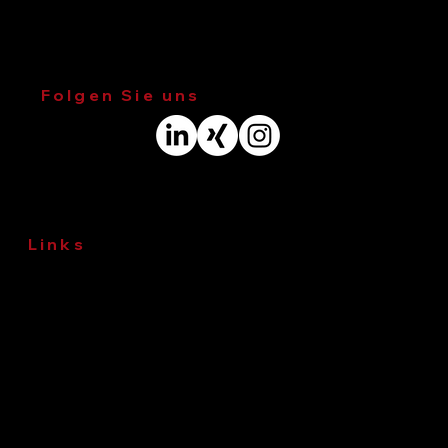
E-Mail
:
ingenieure@wk-consult.com
Adresse
: Veritaskai 8, 21079 Hamburg
Folgen Sie uns
Links
Impressum
Datenschutz
© 2026 WKC Hamburg GmbH