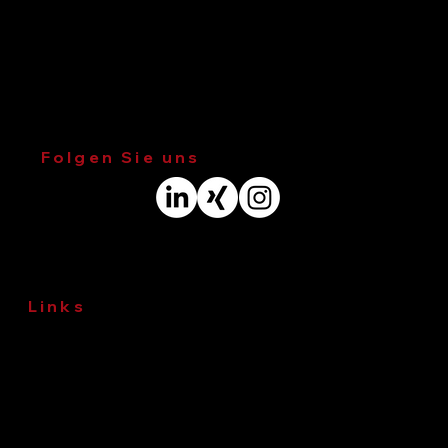
Telefon
:
+49 40 790001-0
E-Mail
:
ingenieure@wk-consult.com
Adresse
: Veritaskai 8, 21079 Hamburg
Folgen Sie uns
Links
Impressum
Datenschutz
© 2026 WKC Hamburg GmbH