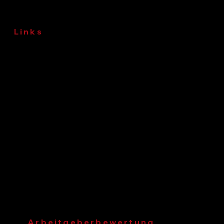
Links
Impressum
Datenschutz
© 2026 WKC Hamburg GmbH
Arbeitgeberbewertung