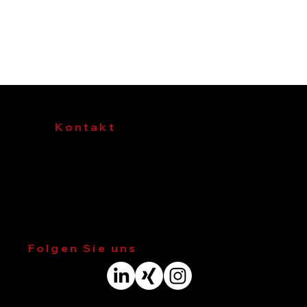
Kontakt
Telefon
:
+49 40 790001-0
E-Mail
:
ingenieure@wk-consult.com
Adresse
: Veritaskai 8, 21079 Hamburg
Folgen Sie uns